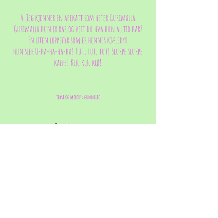
4. Jeg kjenner en apekatt som heter Gurimalla
Gurimalla hun er rar og veit du hva hun alltid har?
En liten loppefyr som er hennes kjæledyr
hun sier O-ha-ha-ha-ha! Tut, tut, tut! Slurpe slurpe
kaffe! Klø, klø, klø!
tekst og melodi: gunnelie